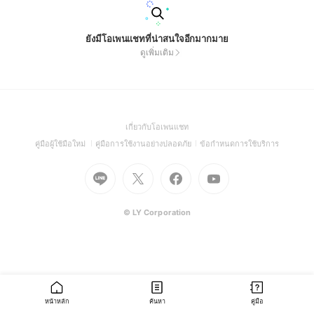
ยังมีโอเพนแชทที่น่าสนใจอีกมากมาย
ดูเพิ่มเติม
(Open
เกี่ยวกับโอเพนแชท
in
(Open
(Open
(Open
คู่มือผู้ใช้มือใหม่
คู่มือการใช้งานอย่างปลอดภัย
ข้อกำหนดการใช้บริการ
a
in
in
in
Go
Go
Go
new
Go
a
a
a
to
to
to
window)
to
new
new
new
Line
X
Facebook
Youtube
window)
window)
window)
(Open
(Open
(Open
(Open
© LY Corporation
in
in
in
in
a
a
a
a
new
new
new
new
window)
window)
window)
window)
หน้าหลัก
ค้นหา
คู่มือ