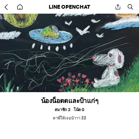
Go
share
se
LINE OPENCHAT
back
to
home
น้องน็อตตและป้าแก่ๆ
สมาชิก 2
โน้ต 0
หาพี่ให้เจอน้าาา อิอิ