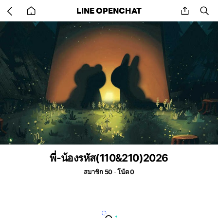
Go
share
se
LINE OPENCHAT
back
to
home
พี่-น้องรหัส(110&210)2026
สมาชิก 50
โน้ต 0