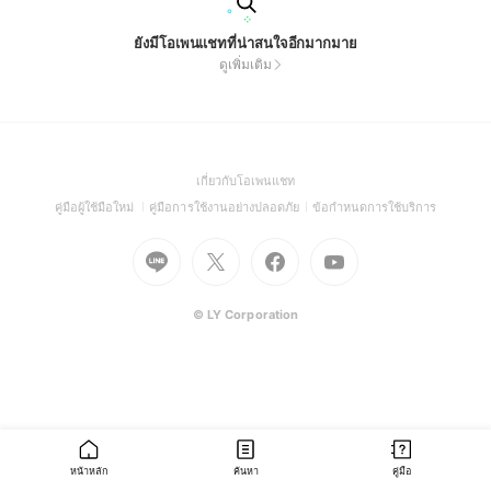
ยังมีโอเพนแชทที่น่าสนใจอีกมากมาย
ดูเพิ่มเติม
(Open
เกี่ยวกับโอเพนแชท
in
(Open
(Open
(Open
คู่มือผู้ใช้มือใหม่
คู่มือการใช้งานอย่างปลอดภัย
ข้อกำหนดการใช้บริการ
a
in
in
in
Go
Go
Go
new
Go
a
a
a
to
to
to
window)
to
new
new
new
Line
X
Facebook
Youtube
window)
window)
window)
(Open
(Open
(Open
(Open
© LY Corporation
in
in
in
in
a
a
a
a
new
new
new
new
window)
window)
window)
window)
หน้าหลัก
ค้นหา
คู่มือ