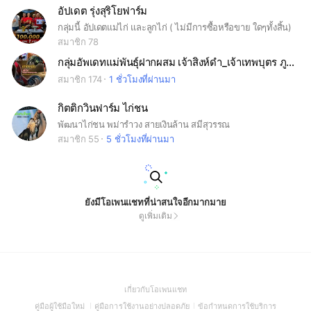
อัปเดต รุ่งสุริโยฟาร์ม
กลุ่มนี้ อัปเดตแม่ไก่ และลูกไก่ ( ไม่มีการซื้อหรือขาย ใดๆทั้งสิ้น)
สมาชิก 78
กลุ่มอัพเดทแม่พันธุ์ฝากผสม เจ้าสิงห์ดำ_เจ้าเทพบุตร ภูตะวันฟาร์ม
สมาชิก 174
1 ชั่วโมงที่ผ่านมา
กิตติกวินฟาร์ม ไก่ชน
พัฒนาไก่ชน พม่ารำวง สายเงินล้าน สมีสุวรรณ
สมาชิก 55
5 ชั่วโมงที่ผ่านมา
ยังมีโอเพนแชทที่น่าสนใจอีกมากมาย
ดูเพิ่มเติม
(Open
เกี่ยวกับโอเพนแชท
in
(Open
(Open
(Open
คู่มือผู้ใช้มือใหม่
คู่มือการใช้งานอย่างปลอดภัย
ข้อกำหนดการใช้บริการ