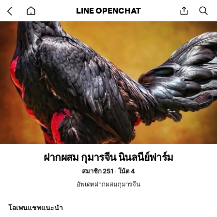
Go
share
se
LINE OPENCHAT
back
to
home
ฝากผสม กุมารจีน นินลนีย์ฟาร์ม
สมาชิก 251
โน้ต 4
อัพเดทฝากผสมกุมารจีน
โอเพนแชทแนะนำ