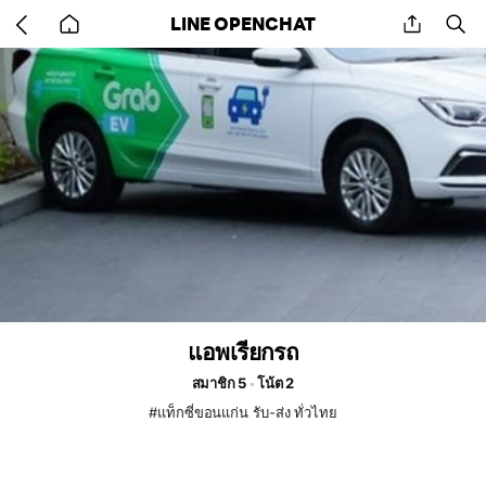
Go
share
se
LINE OPENCHAT
back
to
home
แอพเรียกรถ
สมาชิก 5
โน้ต 2
#แท็กซี่ขอนแก่น รับ-ส่ง ทั่วไทย