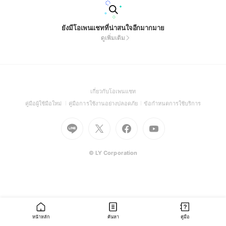
ยังมีโอเพนแชทที่น่าสนใจอีกมากมาย
ดูเพิ่มเติม
(Open
เกี่ยวกับโอเพนแชท
in
(Open
(Open
(Open
คู่มือผู้ใช้มือใหม่
คู่มือการใช้งานอย่างปลอดภัย
ข้อกำหนดการใช้บริการ
a
in
in
in
Go
Go
Go
new
Go
a
a
a
to
to
to
window)
to
new
new
new
Line
X
Facebook
Youtube
window)
window)
window)
(Open
(Open
(Open
(Open
© LY Corporation
in
in
in
in
a
a
a
a
new
new
new
new
window)
window)
window)
window)
หน้าหลัก
ค้นหา
คู่มือ