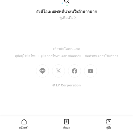
ยังมีโอเพนแชทที่น่าสนใจอีกมากมาย
ดูเพิ่มเติม
(Open
เกี่ยวกับโอเพนแชท
in
(Open
(Open
(Open
คู่มือผู้ใช้มือใหม่
คู่มือการใช้งานอย่างปลอดภัย
ข้อกำหนดการใช้บริการ
a
in
in
in
Go
Go
Go
new
Go
a
a
a
to
to
to
window)
to
new
new
new
Line
X
Facebook
Youtube
window)
window)
window)
(Open
(Open
(Open
(Open
© LY Corporation
in
in
in
in
a
a
a
a
new
new
new
new
window)
window)
window)
window)
หน้าหลัก
ค้นหา
คู่มือ