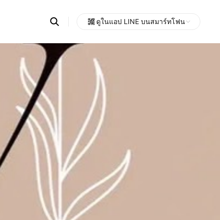
Search
ดูในแอป LINE บนสมาร์ทโฟน
OpenChats
Open
or
search
messages
area