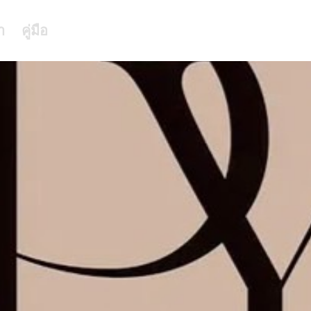
า
คู่มือ