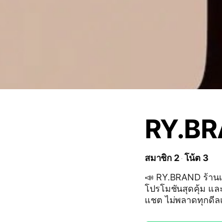
RY.B
สมาชิก 2
โน้ต 3
📣 RY.BRAND ร้านเสื
โปรโมชันสุดคุ้ม และ
แชต ไม่พลาดทุกดีลแ