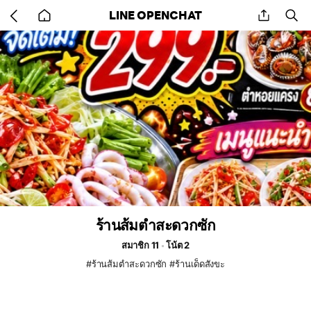
Go
share
se
LINE OPENCHAT
back
to
home
ร้านส้มตำสะดวกซัก
สมาชิก 11
โน้ต 2
#ร้านส้มตำสะดวกซัก #ร้านเด็ดสังขะ