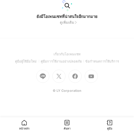
ยังมีโอเพนแชทที่น่าสนใจอีกมากมาย
ดูเพิ่มเติม
(Open
เกี่ยวกับโอเพนแชท
in
(Open
(Open
(Open
คู่มือผู้ใช้มือใหม่
คู่มือการใช้งานอย่างปลอดภัย
ข้อกำหนดการใช้บริการ
a
in
in
in
Go
Go
Go
new
Go
a
a
a
to
to
to
window)
to
new
new
new
Line
X
Facebook
Youtube
window)
window)
window)
(Open
(Open
(Open
(Open
© LY Corporation
in
in
in
in
a
a
a
a
new
new
new
new
window)
window)
window)
window)
หน้าหลัก
ค้นหา
คู่มือ