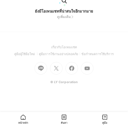
ยังมีโอเพนแชทที่น่าสนใจอีกมากมาย
ดูเพิ่มเติม
(Open
เกี่ยวกับโอเพนแชท
in
(Open
(Open
(Open
คู่มือผู้ใช้มือใหม่
คู่มือการใช้งานอย่างปลอดภัย
ข้อกำหนดการใช้บริการ
a
in
in
in
Go
Go
Go
new
Go
a
a
a
to
to
to
window)
to
new
new
new
Line
X
Facebook
Youtube
window)
window)
window)
(Open
(Open
(Open
(Open
© LY Corporation
in
in
in
in
a
a
a
a
new
new
new
new
window)
window)
window)
window)
หน้าหลัก
ค้นหา
คู่มือ