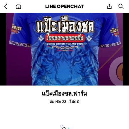
Go
share
se
LINE OPENCHAT
back
to
home
แป๊ะเมืองชล.ฟาร์ม
สมาชิก 23
โน้ต 0