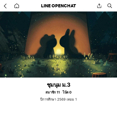
Go
share
se
LINE OPENCHAT
back
to
home
ชุมนุม ม.3
สมาชิก 11
โน้ต 0
ปีการศึกษา 2569 เทอม 1