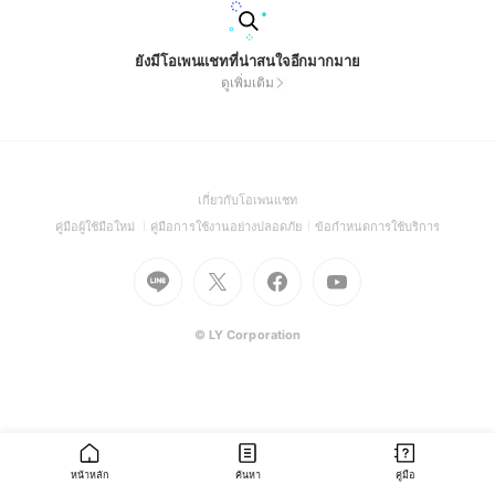
ยังมีโอเพนแชทที่น่าสนใจอีกมากมาย
ดูเพิ่มเติม
(Open
เกี่ยวกับโอเพนแชท
in
(Open
(Open
(Open
คู่มือผู้ใช้มือใหม่
คู่มือการใช้งานอย่างปลอดภัย
ข้อกำหนดการใช้บริการ
a
in
in
in
Go
Go
Go
new
Go
a
a
a
to
to
to
window)
to
new
new
new
Line
X
Facebook
Youtube
window)
window)
window)
(Open
(Open
(Open
(Open
© LY Corporation
in
in
in
in
a
a
a
a
new
new
new
new
window)
window)
window)
window)
หน้าหลัก
ค้นหา
คู่มือ