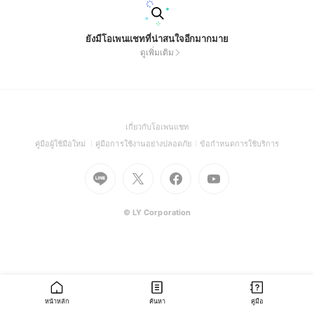
ยังมีโอเพนแชทที่น่าสนใจอีกมากมาย
ดูเพิ่มเติม
(Open
เกี่ยวกับโอเพนแชท
in
(Open
(Open
(Open
คู่มือผู้ใช้มือใหม่
คู่มือการใช้งานอย่างปลอดภัย
ข้อกำหนดการใช้บริการ
a
in
in
in
Go
Go
Go
new
Go
a
a
a
to
to
to
window)
to
new
new
new
Line
X
Facebook
Youtube
window)
window)
window)
(Open
(Open
(Open
(Open
© LY Corporation
in
in
in
in
a
a
a
a
new
new
new
new
window)
window)
window)
window)
หน้าหลัก
ค้นหา
คู่มือ