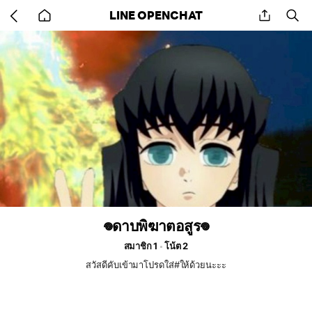
Go
share
se
LINE OPENCHAT
back
to
home
𖦹ดาบพิฆาตอสูร𖦹
สมาชิก 1
โน้ต 2
สวัสดีคับเข้ามาโปรดใส่#ให้ด้วยนะะะ