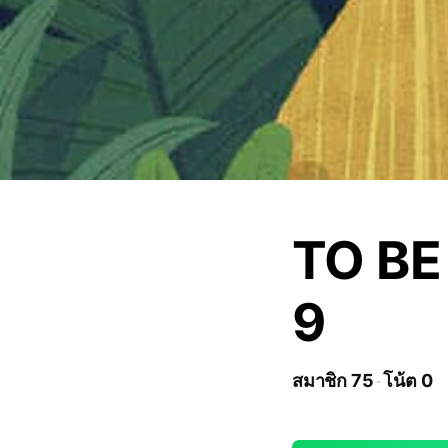
TO BE
9
สมาชิก 75
โน้ต 0