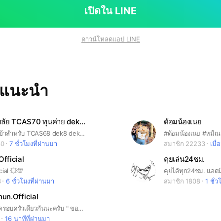
เปิดใน LINE
ดาวน์โหลดแอป LINE
ทแนะนำ
สอบเข้ามหาลัย TCAS70 ทุนค่าย dek70
ด้อมน้องเนย
รวมข่าวสอบเข้าสำหรับ TCAS68 dek8 dek69 รับตรง ทุน ค่าย
#ด้อมน้องเนย #หมีเ
30
7 ชั่วโมงที่ผ่านมา
สมาชิก 22233
เมื่อ
Official
คุยเล่น24ชม.
cial 💥💯
คุยได้ทุก24ชม. แอด
3
6 ชั่วโมงที่ผ่านมา
สมาชิก 1808
1 ชั่ว
nun.Official
ยินดีต้อนรับสู่ครอบครัวเดียวกันนะครับ " ขอบคุณที่รักและซัพพอร์ต ปิงกฤตนัน" 🐼✨️
16 นาทีที่ผ่านมา