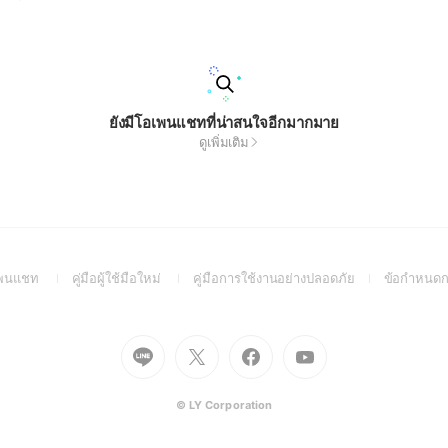
ยังมีโอเพนแชทที่น่าสนใจอีกมากมาย
ดูเพิ่มเติม
(Open
(Open
(Open
อเพนแชท
คู่มือผู้ใช้มือใหม่
คู่มือการใช้งานอย่างปลอดภัย
ข้อกำหนดก
in
in
in
a
a
a
new
new
new
Go
Go
Go
Go
window)
window)
window)
to
to
to
to
Line
X
Facebook
Youtube
(Open
(Open
(Open
(Open
© LY Corporation
in
in
in
in
a
a
a
a