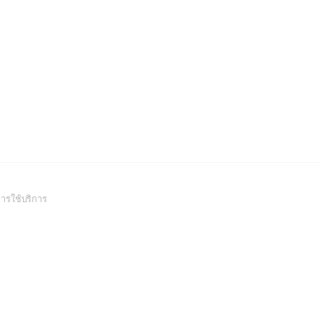
(Open
ารใช้บริการ
in
a
new
window)