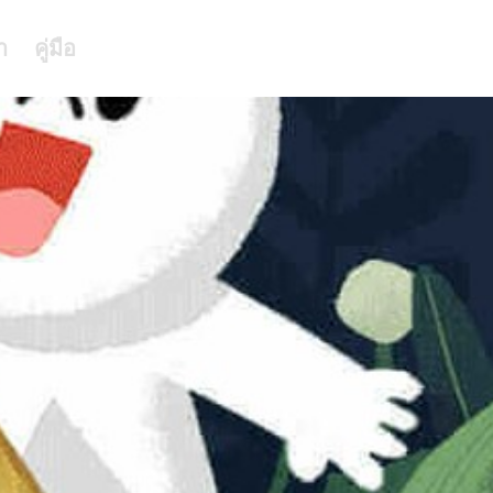
า
คู่มือ