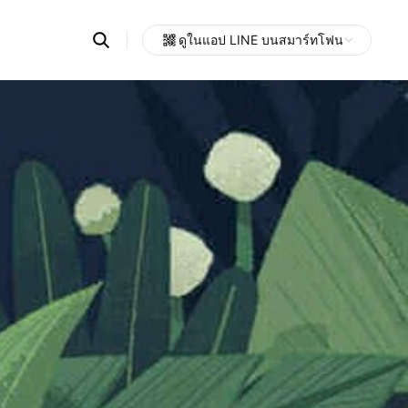
Search
ดูในแอป LINE บนสมาร์ทโฟน
OpenChats
Open
or
search
messages
area