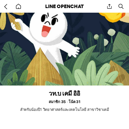
Go
share
se
LINE OPENCHAT
back
to
home
วท.บ เคมี อิอิ
สมาชิก 35
โน้ต 31
สำหรับน้องปี1 วิทยาศาสตร์และเทคโนโลยี สาขาวิชาเคมี