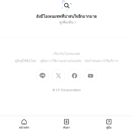
ยังมีโอเพนแชทที่น่าสนใจอีกมากมาย
ดูเพิ่มเติม
(Open
เกี่ยวกับโอเพนแชท
in
(Open
(Open
(Open
คู่มือผู้ใช้มือใหม่
คู่มือการใช้งานอย่างปลอดภัย
ข้อกำหนดการใช้บริการ
a
in
in
in
Go
Go
Go
new
Go
a
a
a
to
to
to
window)
to
new
new
new
Line
X
Facebook
Youtube
window)
window)
window)
(Open
(Open
(Open
(Open
© LY Corporation
in
in
in
in
a
a
a
a
new
new
new
new
window)
window)
window)
window)
หน้าหลัก
ค้นหา
คู่มือ