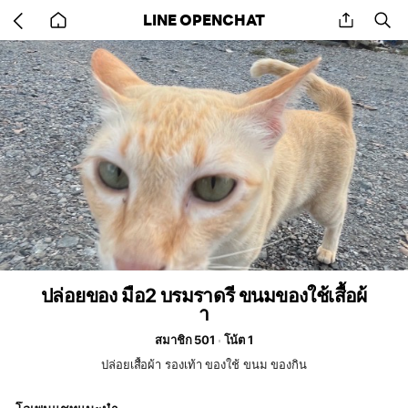
Go
share
se
LINE OPENCHAT
back
to
home
ปล่อยของ มือ2 บรมราดรี ขนมของใช้เสื้อผ้
า
สมาชิก 501
โน้ต 1
ปล่อยเสื้อผ้า รองเท้า ของใช้ ขนม ของกิน