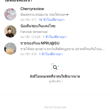
โอเพนแชทแนะนำ
Cherryreview
อัพเดทงาน สปอยงาน ก่อนใครแม่ๆ💋
สมาชิก 317
18 ชั่วโมงที่ผ่านมา
น้องคิมชอบกินแตงไทย
Fanclub kimsensei
สมาชิก 12548
1 ชั่วโมงที่ผ่านมา
ขายของกันน NPRU@SU
ขายได้เลย ทุกอย่าง ยกเว้นสิ่งผิดกฏหมาย อย่าลงถี่จนเกินไปนะงับ
สมาชิก 416
1 ชั่วโมงที่ผ่านมา
ยังมีโอเพนแชทที่น่าสนใจอีกมากมาย
ดูเพิ่มเติม
(Open
เกี่ยวกับโอเพนแชท