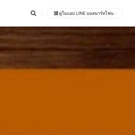
Search
ดูในแอป LINE บนสมาร์ทโฟน
OpenChats
Open
or
search
messages
area