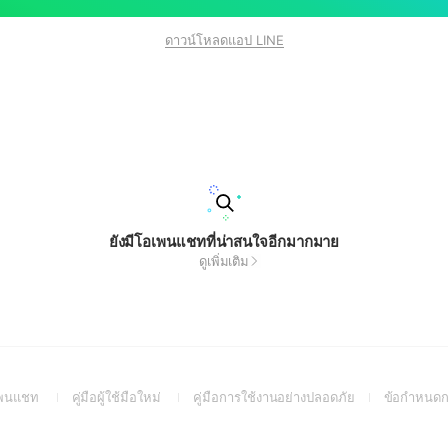
ดาวน์โหลดแอป LINE
ยังมีโอเพนแชทที่น่าสนใจอีกมากมาย
ดูเพิ่มเติม
(Open
(Open
(Open
อเพนแชท
คู่มือผู้ใช้มือใหม่
คู่มือการใช้งานอย่างปลอดภัย
ข้อกำหนดก
in
in
in
a
a
a