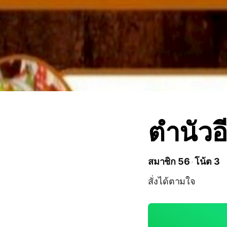
ตำนัวอี
สมาชิก 56
โน้ต 3
สั่งได้ตามใจ