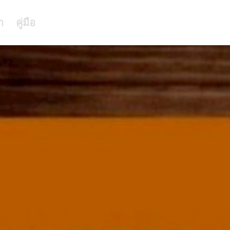
า
คู่มือ