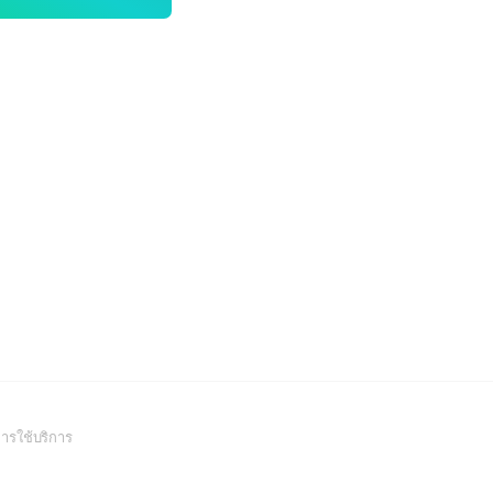
(Open
ารใช้บริการ
in
a