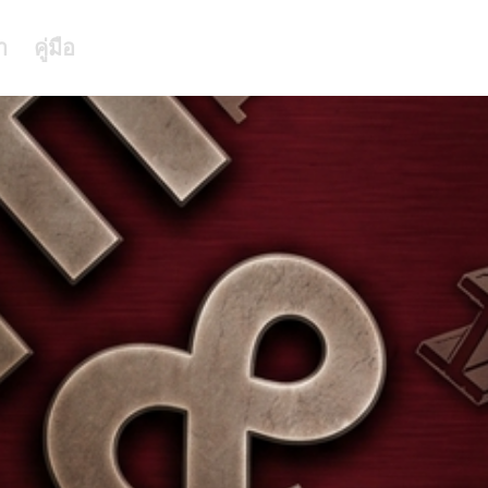
า
คู่มือ