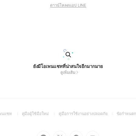
ดาวน์โหลดแอป LINE
ยังมีโอเพนแชทที่น่าสนใจอีกมากมาย
ดูเพิ่มเติม
(Open
(Open
(Open
อเพนแชท
คู่มือผู้ใช้มือใหม่
คู่มือการใช้งานอย่างปลอดภัย
ข้อกำหนดก
in
in
in
a
a
a
new
new
new
Go
Go
Go
Go