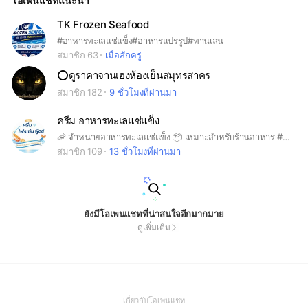
โอเพนแชทแนะนำ
TK Frozen Seafood
#อาหารทะเลแช่แข็ง#อาหารแปรรูป#ทานเล่น
สมาชิก 63
เมื่อสักครู่
⭕️ดูราคาจานเฮงห้องเย็นสมุทรสาคร
สมาชิก 182
9 ชั่วโมงที่ผ่านมา
ครีม อาหารทะเลแช่แข็ง
🦐 จำหน่ายอาหารทะเลแช่แข็ง 📦 เหมาะสำหรับร้านอาหาร #ท้องแซลมอน #คอหมึก #หอยหวาน #ปูจุด #ปูม้า #หมูเด้ง #จ๊อปู #แมงกระพรุน #หัวกระสุน #ดอลลี่ #หมึกวง #หมึกบั้ง #อาเจน #ไข่ริวกิว #อาหารทะเลแช่แข็ง
สมาชิก 109
13 ชั่วโมงที่ผ่านมา
ยังมีโอเพนแชทที่น่าสนใจอีกมากมาย
ดูเพิ่มเติม
(Open
เกี่ยวกับโอเพนแชท