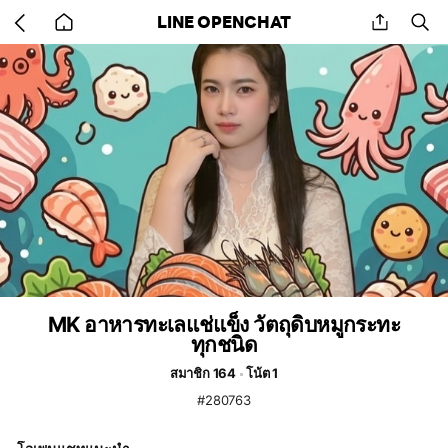
Go
share
se
LINE OPENCHAT
back
to
home
MK อาหารทะเลแช่แข็ง วัตถุดิบหมูกระทะ
ทุกชนิด
สมาชิก 164
โน้ต 1
#280763