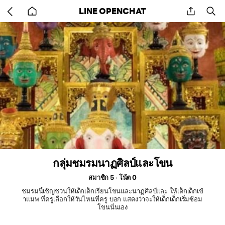
Go
share
se
LINE OPENCHAT
back
to
home
กลุ่มชมรมนาฏศิลป์และโขน
สมาชิก 5
โน้ต 0
ชมรมนี้เชิญชวนให้เด็กเด็กเรียนโขนและนาฏศิลป์และ ให้เด็กเด็กเข้
าแมพ ที่ครูเลือกให้วันไหนที่ครู บอก แสดงว่าจะให้เด็กเด็กเริ่มซ้อม
โขนนั่นเอง