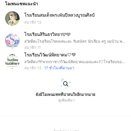
โอเพนแชทแนะนำ
โรงเรียนสมเด็จพระพันปีหลวงบูรณศิลป์
สมาชิก 13
โรงเรียนสิรินธรวิทยา🩷🩵
สวัสดีค่ะโรงเรียนโรลเพลนะคะ รับสมัคร นักเรียน ครู แม่บ้าน พ่อบ้าน ดาวโรงเรียน เดือนโรงเรียน วิทยากร สภานักเรียน แม่ครัว พ่อครัว โรงเรียนหญิงล้วน ไม่ป่วนนะคะ ขอบคุณค่ะ
สมาชิก 11
โรงเรียนวิวัฒน์พิทยาคม🤍💚
สวัสดีค่ะ!💚พวกเราชาววิวัฒน์พิทยาคมเองนะคะ!🤍โรงเรียนของเราเป็นโรงเรียนสมมุติขึ้นมานะคะ!เล่นในเกมrobloxแมพบรูคเฮเวนค่ะ🤌🏻อย่าลืมติดตามพวกเราด้วยนะคะ🩷ส่วนในโอเพนแชทนี้จะแจ้งข่าวภายในนะคะขอบคุณค่ะsee you!🦭
สมาชิก 13
17 ชั่วโมงที่ผ่านมา
ยังมีโอเพนแชทที่น่าสนใจอีกมากมาย
ดูเพิ่มเติม