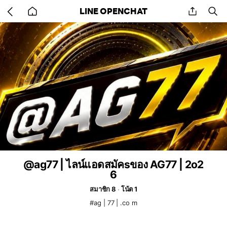
Go
share
se
LINE OPENCHAT
back
to
home
@ag77 | ไลน์แอดสมัคsของ AG77 | 2o2
6
สมาชิก 8
โน้ต 1
#ag | 77 | .co m