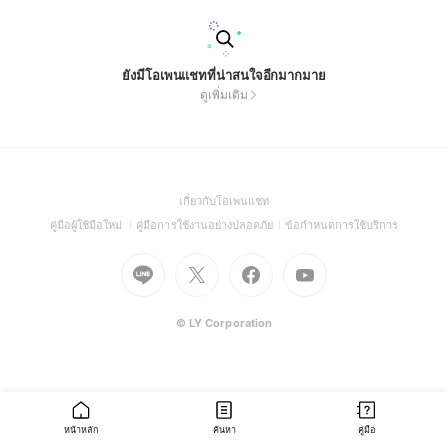
ยังมีโอเพนแชทที่น่าสนใจอีกมากมาย
ดูเพิ่มเติม
(Open
เกี่ยวกับโอเพนแชท
in
(Open
(Open
(Open
คู่มือผู้ใช้มือใหม่
คู่มือการใช้งานอย่างปลอดภัย
ข้อกำหนดการใช้บริการ
a
in
in
in
Go
Go
Go
new
Go
a
a
a
to
to
to
window)
to
new
new
new
Line
X
Facebook
Youtube
window)
window)
window)
(Open
(Open
(Open
(Open
© LY Corporation
in
in
in
in
a
a
a
a
new
new
new
new
window)
window)
window)
window)
หน้าหลัก
ค้นหา
คู่มือ