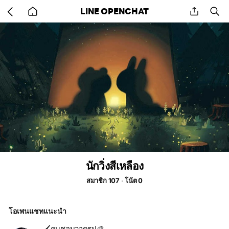
Go
share
se
LINE OPENCHAT
back
to
home
นักวิ่งสีเหลือง
สมาชิก 107
โน้ต 0
โอเพนแชทแนะนำ
🖌️คนชอบวาดรูป🎨