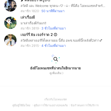
สวัสดี และ Welcome ทุกคน~♡ -↓- ที่นี่คือ โอเพนแชทสำหรับ สายวาดรูป! มีช่องแชท พูดคุย, แปะงาน และโรลเพลย์ •เข้ามาแล้วอย่าลืมอ่านกฎในโน้ตกันด้วย~
สมาชิก 1820
50 นาทีที่ผ่านมา
เล่าเรื่องผี
มาเล่าเรื่องผีกันแก!!
สมาชิก 3819
3 ชั่วโมงที่ผ่านมา
เจอร์รี่ Xs เจอร์ราด 2 😍
สวัสดีเหล่าเจอร์รี่ทั้งหลายยย นี้คือ อพช.ของพี่บิ๊กหลังที่2ค่าา💕
สมาชิก 2915
4 ชั่วโมงที่ผ่านมา
ยังมีโอเพนแชทที่น่าสนใจอีกมากมาย
ดูเพิ่มเติม
(Open
เกี่ยวกับโอเพนแชท
in
(Open
(Open
(Open
คู่มือผู้ใช้มือใหม่
คู่มือการใช้งานอย่างปลอดภัย
ข้อกำหนดการใช้บริการ
a
in
in
in