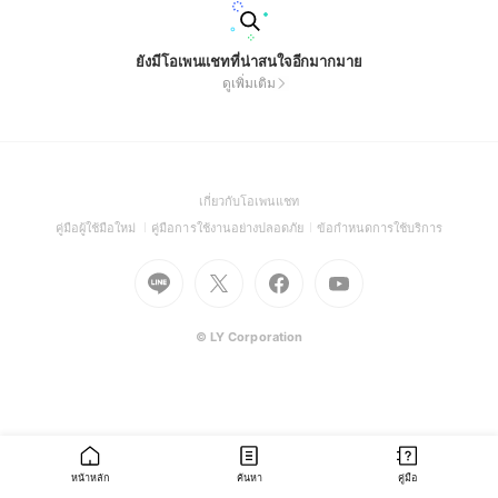
ยังมีโอเพนแชทที่น่าสนใจอีกมากมาย
ดูเพิ่มเติม
(Open
เกี่ยวกับโอเพนแชท
in
(Open
(Open
(Open
คู่มือผู้ใช้มือใหม่
คู่มือการใช้งานอย่างปลอดภัย
ข้อกำหนดการใช้บริการ
a
in
in
in
Go
Go
Go
new
Go
a
a
a
to
to
to
window)
to
new
new
new
Line
X
Facebook
Youtube
window)
window)
window)
(Open
(Open
(Open
(Open
© LY Corporation
in
in
in
in
a
a
a
a
new
new
new
new
window)
window)
window)
window)
หน้าหลัก
ค้นหา
คู่มือ