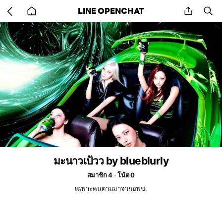
Go
share
se
LINE OPENCHAT
back
to
home
มะนาวเป้วว by blueblurly
สมาชิก 4
โน้ต 0
เฉพาะคนตามมาจากอพช.