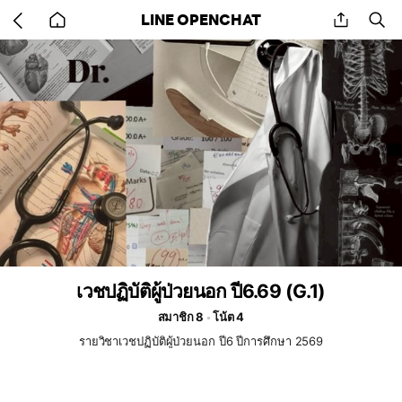
Go
share
se
LINE OPENCHAT
back
to
home
เวชปฏิบัติผู้ป่วยนอก ปี6.69 (G.1)
สมาชิก 8
โน้ต 4
รายวิชาเวชปฏิบัติผู้ป่วยนอก ปี6 ปีการศึกษา 2569