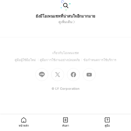
ยังมีโอเพนแชทที่น่าสนใจอีกมากมาย
ดูเพิ่มเติม
(Open
เกี่ยวกับโอเพนแชท
in
(Open
(Open
(Open
คู่มือผู้ใช้มือใหม่
คู่มือการใช้งานอย่างปลอดภัย
ข้อกำหนดการใช้บริการ
a
in
in
in
Go
Go
Go
new
Go
a
a
a
to
to
to
window)
to
new
new
new
Line
X
Facebook
Youtube
window)
window)
window)
(Open
(Open
(Open
(Open
© LY Corporation
in
in
in
in
a
a
a
a
new
new
new
new
window)
window)
window)
window)
หน้าหลัก
ค้นหา
คู่มือ