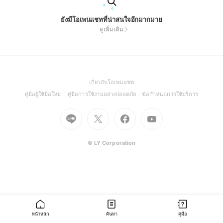
ยังมีโอเพนแชทที่น่าสนใจอีกมากมาย
ดูเพิ่มเติม
(Open
เกี่ยวกับโอเพนแชท
in
(Open
(Open
(Open
คู่มือผู้ใช้มือใหม่
คู่มือการใช้งานอย่างปลอดภัย
ข้อกำหนดการใช้บริการ
a
in
in
in
Go
Go
Go
new
Go
a
a
a
to
to
to
window)
to
new
new
new
Line
X
Facebook
Youtube
window)
window)
window)
(Open
(Open
(Open
(Open
© LY Corporation
in
in
in
in
a
a
a
a
new
new
new
new
window)
window)
window)
window)
หน้าหลัก
ค้นหา
คู่มือ