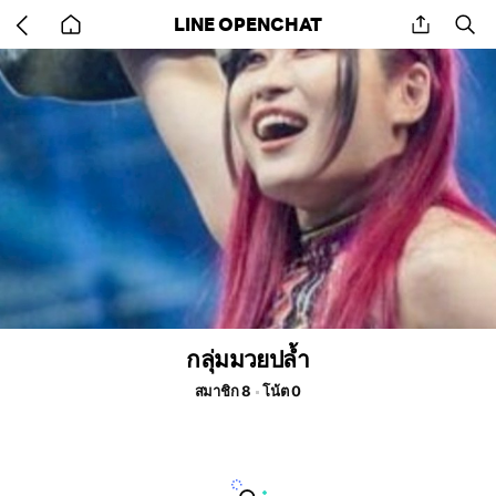
Go
share
se
LINE OPENCHAT
back
to
home
กลุ่มมวยปล้ำ
สมาชิก 8
โน้ต 0