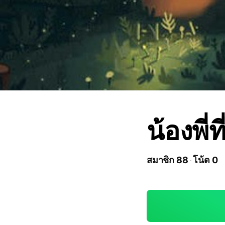
น้องพี่ที
สมาชิก 88
โน้ต 0