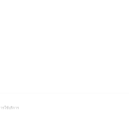
(Open
ารใช้บริการ
in
a
new