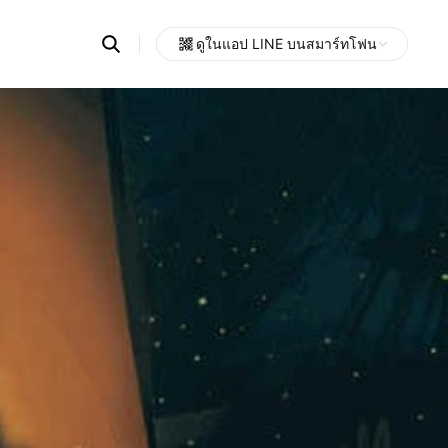
Search
ดูในแอป LINE บนสมาร์ทโฟน
OpenChats
Open
or
search
messages
area