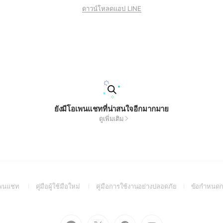
ดาวน์โหลดแอป LINE
ยังมีโอเพนแชทที่น่าสนใจอีกมากมาย
ดูเพิ่มเติม
(Open
(Open
(Open
อเพนแชท
คู่มือผู้ใช้มือใหม่
คู่มือการใช้งานอย่างปลอดภัย
ข้อกำหนดก
in
in
in
a
a
a
new
new
new
Go
Go
Go
Go