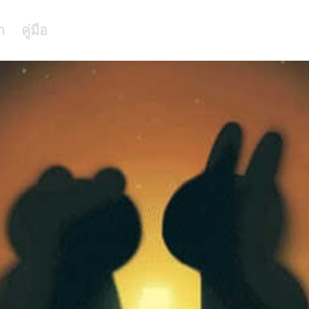
า
คู่มือ