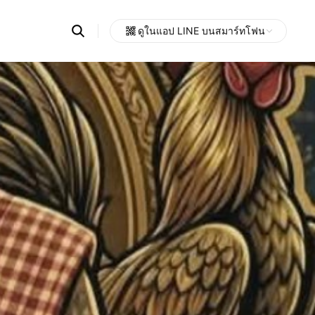
Search
ดูในแอป LINE บนสมาร์ทโฟน
OpenChats
Open
or
search
messages
area