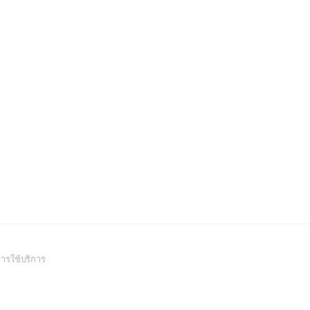
(Open
ารใช้บริการ
in
a
new