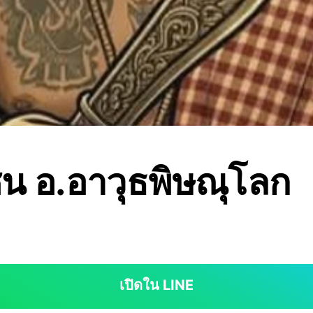
่ชน อ.อาวุธพิษณุโลก
เปิดใน LINE