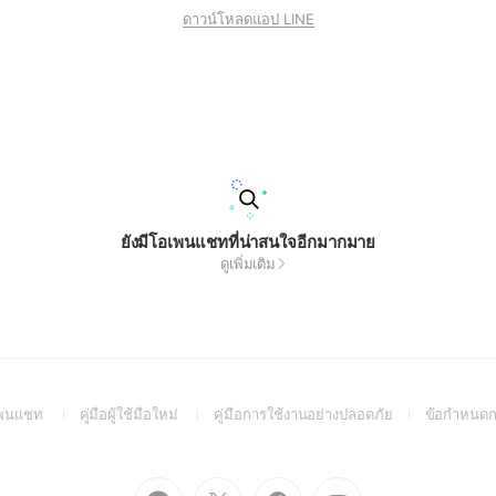
ดาวน์โหลดแอป LINE
ยังมีโอเพนแชทที่น่าสนใจอีกมากมาย
ดูเพิ่มเติม
(Open
(Open
(Open
อเพนแชท
คู่มือผู้ใช้มือใหม่
คู่มือการใช้งานอย่างปลอดภัย
ข้อกำหนดก
in
in
in
a
a
a
new
new
new
Go
Go
Go
Go