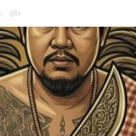
า
คู่มือ