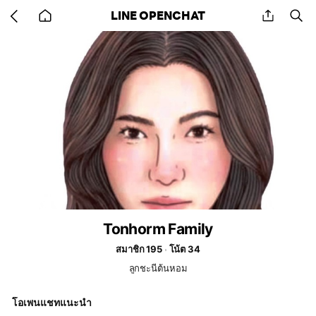
Go
share
se
LINE OPENCHAT
back
to
home
Tonhorm Family
สมาชิก 195
โน้ต 34
ลูกชะนีต้นหอม
โอเพนแชทแนะนำ