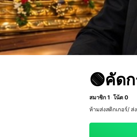
🟢คัดก
สมาชิก 1
โน้ต 0
ห้ามส่งสติกเกอร์/ ส่ง