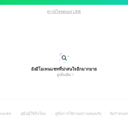
ดาวน์โหลดแอป LINE
ยังมีโอเพนแชทที่น่าสนใจอีกมากมาย
ดูเพิ่มเติม
(Open
(Open
(Open
อเพนแชท
คู่มือผู้ใช้มือใหม่
คู่มือการใช้งานอย่างปลอดภัย
ข้อกำหนดก
in
in
in
a
a
a