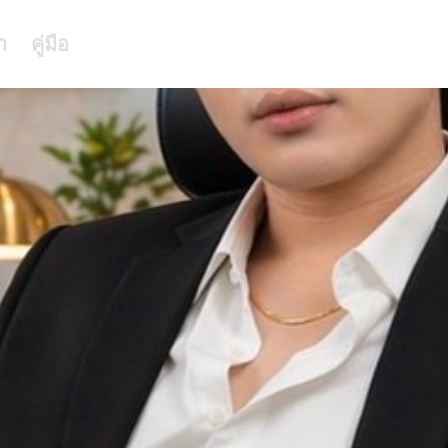
า
คู่มือ