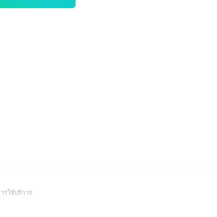
(Open
ารใช้บริการ
in
a