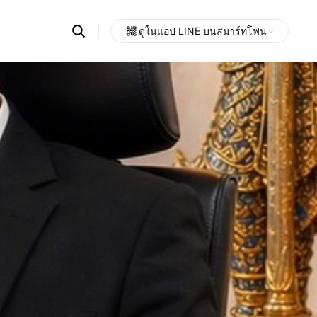
Search
ดูในแอป LINE บนสมาร์ทโฟน
OpenChats
Open
or
search
messages
area