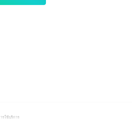
(Open
ารใช้บริการ
in
a