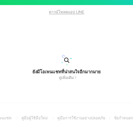
ดาวน์โหลดแอป LINE
ยังมีโอเพนแชทที่น่าสนใจอีกมากมาย
ดูเพิ่มเติม
(Open
(Open
(Open
อเพนแชท
คู่มือผู้ใช้มือใหม่
คู่มือการใช้งานอย่างปลอดภัย
ข้อกำหนดก
in
in
in
a
a
a