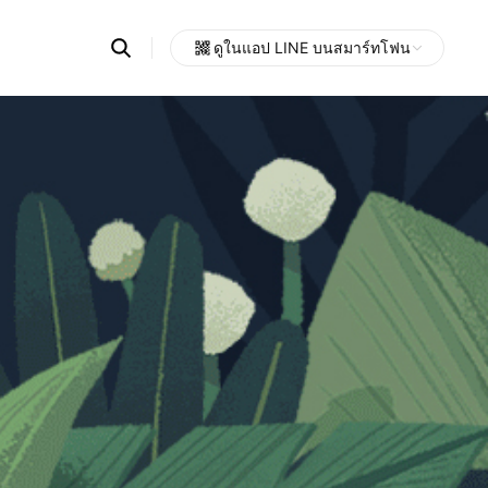
Search
ดูในแอป LINE บนสมาร์ทโฟน
OpenChats
Open
or
search
messages
area