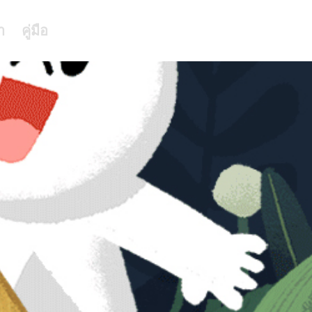
า
คู่มือ