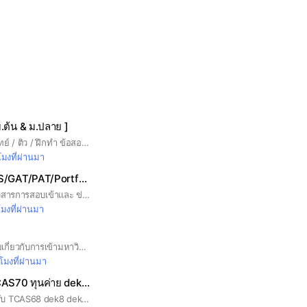
ม.ต้น & ม.ปลาย ]
สอนการบ้าน แชร์ โจทย์ / ติว / ฝึกทำ ข้อสอบ วันละนิด วันละหน่อย รับรองเก่ง 👍 👉 ตอบคำถามก่อนเข้าห้องค่ะ 👈
โมงที่ผ่านมา
รวมข่าวสอบ TCAS/GAT/PAT/Portfolio/INTER/ค่าย
open chat ที่รวมข่าวสารการสอบเข้าและ ข่าว TCAS ทุกรอบ, ค่าย, ทุน และ เรียนต่อ Inter #tcas #dek64 #dek65 #portfolio
โมงที่ผ่านมา
กลุ่มนี้จัดขึ้นเพื่อพูดคุยเกี่ยวกับการเข้ามหาวิทยาลัย สามารถแลกเปลี่ยนข้อมูลและความรู้ได้เลยค่ะ #dek70 #dek71 #dek72 #เด็กซิ่ว
วโมงที่ผ่านมา
สอบเข้ามหาลัย TCAS70 ทุนค่าย dek70
รวมข่าวสอบเข้าสำหรับ TCAS68 dek8 dek69 รับตรง ทุน ค่าย