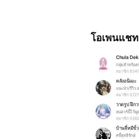
โอเพนแช
Chula Dek
สมาชิก 934
คลังอนิเมะ
แนะนำ/รีวิว 
สมาชิก 5727
วาดรูป ฝึก
สมาชิก 638
บ้านจี๋หมีขั้
#จี๋สุทธิรักษ์