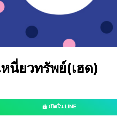
เหนี่ยวทรัพย์(เฮด)
เปิดใน LINE