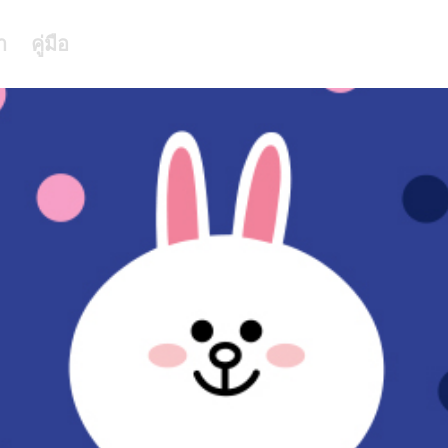
า
คู่มือ