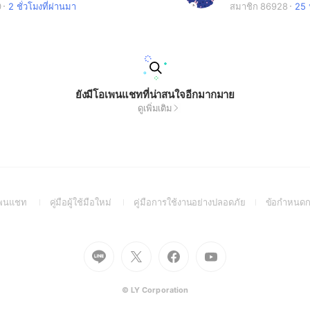
0
2 ชั่วโมงที่ผ่านมา
สมาชิก 86928
25 
ยังมีโอเพนแชทที่น่าสนใจอีกมากมาย
ดูเพิ่มเติม
(Open
(Open
(Open
อเพนแชท
คู่มือผู้ใช้มือใหม่
คู่มือการใช้งานอย่างปลอดภัย
ข้อกำหนดก
in
in
in
a
a
a
new
new
new
Go
Go
Go
Go
window)
window)
window)
to
to
to
to
Line
X
Facebook
Youtube
(Open
(Open
(Open
(Open
© LY Corporation
in
in
in
in