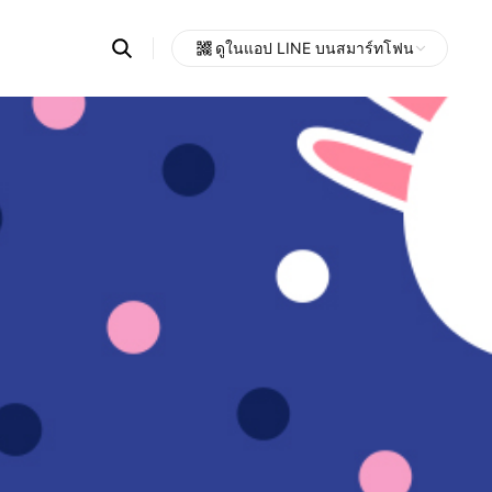
Search
ดูในแอป LINE บนสมาร์ทโฟน
OpenChats
Open
or
search
messages
area