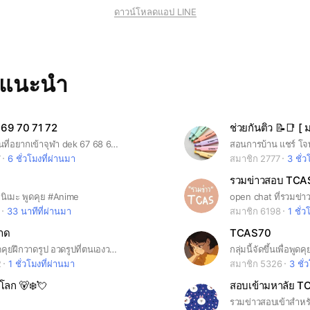
ดาวน์โหลดแอป LINE
ทแนะนำ
 69 70 71 72
ช่วยกันติว 📝📑 [ 
กลุ่มสำหรับคนที่อยากเข้าจุฬา dek 67 68 69 CU107 CU108
7
6 ชั่วโมงที่ผ่านมา
สมาชิก 2777
3 ชั่ว
อนิเมะ พูดคุย #Anime
33 นาทีที่ผ่านมา
สมาชิก 6198
1 ชั่ว
วาด
TCAS70
สแควร์นี้ไว้พูดคุยฝึกวาดรูป อวดรูปที่ตนเองวาด หรือหาเทคนิคการวาดรูป .
2
1 ชั่วโมงที่ผ่านมา
สมาชิก 5326
3 ชั่
วโลก 🐻‍❄️💘