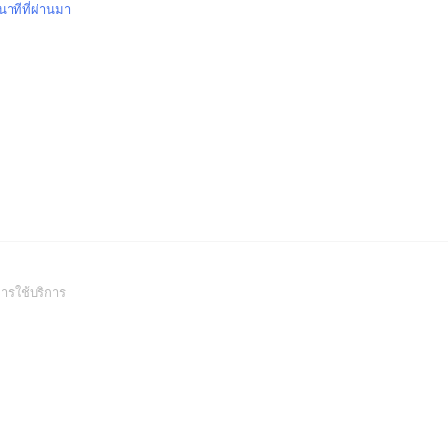
นาทีที่ผ่านมา
(Open
ารใช้บริการ
in
a
new
window)