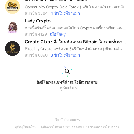
Community Crypto Gold Forex ( คริปโต ทองคำ และสกุลเงิน ) แบ่งปันความรู้ มี EA ช่วยเทรดให้ใช้ฟรี / วิเคราะห์ข่าว วิเคราะห์ตลาด #คริปโต #ทองคำ #EA
สมาชิก 3584
4 ชั่วโมงที่ผ่านมา
Lady Crypto
กลุ่มนี้สร้างขึ้นเพื่อม่วนจอยในโลก Crypto คุยเรื่องเหรียญและลงทุนแบบบ้านๆ เข้าใจง่ายๆ พร้อมเปิดมุมมองที่แตกต่างของทุกคน ☺️
สมาชิก 4129
เมื่อสักครู่
Crypto Club : มือใหม่หัดเทรด Bitcoin วิเคราะห์กราฟฟรี
Bitcoin / Crypto แชร์ความรู้ฟรีกับเหล่านักเทรด (เข้ามาแล้วอ่านประกาศ + โน้ต) ในโน้ตมีความรู้ฟรี ❇️ สมัคร Binance กับ VIP Partner ของเราลดค่าธรรมเนียมมากที่สุด 45% (ลิงค์แท้ได้ส่วนลดจริง ลดตลอดการใช้งาน) *สมัครเองไม่ได้รับส่วนลดเพิ่ม* ❇️ ข้อมูลความรู้ทั้งหมดอยู่ในโน้ต : คลิปวิเคราะห์กราฟรายวัน, วิธีสมัครเว็บเทรดได้ลดค่าธรรมเนียมสูงสุด, สอนวิเคราะห์กราฟเบื้องต้น-ระดับสูงสุด (ฟรี), พื้นฐานความรู้สำหรับนักเทรดคริปโต ❇️ ห้อง Crypto Club สำหรับนักเทรดทุกคน ฟรีทุกอย่าง
สมาชิก 6090
3 ชั่วโมงที่ผ่านมา
ยังมีโอเพนแชทที่น่าสนใจอีกมากมาย
ดูเพิ่มเติม
(Open
เกี่ยวกับโอเพนแชท
in
(Open
(Open
(Open
คู่มือผู้ใช้มือใหม่
คู่มือการใช้งานอย่างปลอดภัย
ข้อกำหนดการใช้บริการ
a
in
in
in