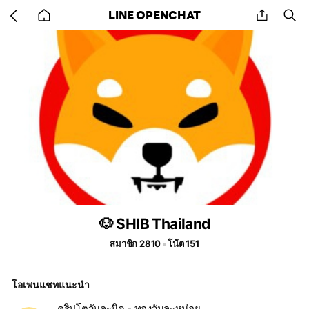
Go
share
se
LINE OPENCHAT
back
to
home
🐶 SHIB Thailand
สมาชิก 2810
โน้ต 151
โอเพนแชทแนะนำ
คริปโตวันละนิด - ทองวันละหน่อย