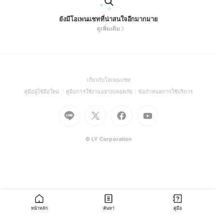
ยังมีโอเพนแชทที่น่าสนใจอีกมากมาย
ดูเพิ่มเติม
(Open
เกี่ยวกับโอเพนแชท
in
(Open
(Open
(Open
คู่มือผู้ใช้มือใหม่
คู่มือการใช้งานอย่างปลอดภัย
ข้อกำหนดการใช้บริการ
a
in
in
in
Go
Go
Go
new
Go
a
a
a
to
to
to
window)
to
new
new
new
Line
X
Facebook
Youtube
window)
window)
window)
(Open
(Open
(Open
(Open
© LY Corporation
in
in
in
in
a
a
a
a
new
new
new
new
window)
window)
window)
window)
หน้าหลัก
ค้นหา
คู่มือ