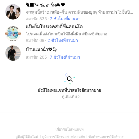
🐈‍⬛🐾 ซออาร์ม🦇❤️
🩷กลุ่มนี้สร้างมาเพื่อ~จิ้น ความฟินของยูสๆ ห้ามดราม่า ไม่ง้้นปิดกลุ่ม 🤏🏻
สมาชิก 833
2 ชั่วโมงที่ผ่านมา
แป๊ะยิ้มโปรเจคส่งตี๋ขึ้นคอนโด
โปรเจคเพื่อส่งโหวตบีมให้ถึงฝั่งฝัน #บีมv6 #บอกอ
สมาชิก 69
2 ชั่วโมงที่ผ่านมา
บ้านแมวน้ำ💖🦭
สมาชิก 205
7 ชั่วโมงที่ผ่านมา
ยังมีโอเพนแชทที่น่าสนใจอีกมากมาย
ดูเพิ่มเติม
(Open
เกี่ยวกับโอเพนแชท
in
(Open
(Open
(Open
คู่มือผู้ใช้มือใหม่
คู่มือการใช้งานอย่างปลอดภัย
ข้อกำหนดการใช้บริการ