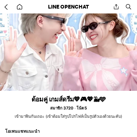
Go
share
se
LINE OPENCHAT
back
to
home
ด้อมคู่ เกมส์ดรีม💙🎮💖🐳🩵
สมาชิก 3720
โน้ต 5
เข้ามาฟินกันเถอะ (เข้าด้อมใส่รูปโปรไฟล์เป็นรูปตัวเองด้วยนะคับ)
โอเพนแชทแนะนำ