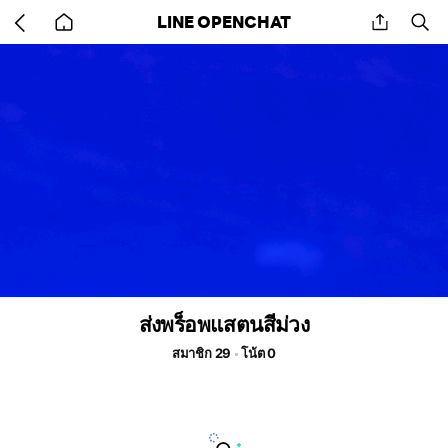
Go
share
se
LINE OPENCHAT
back
to
home
ส่งพร็อพแสตนสีม่วง
สมาชิก 29
โน้ต 0