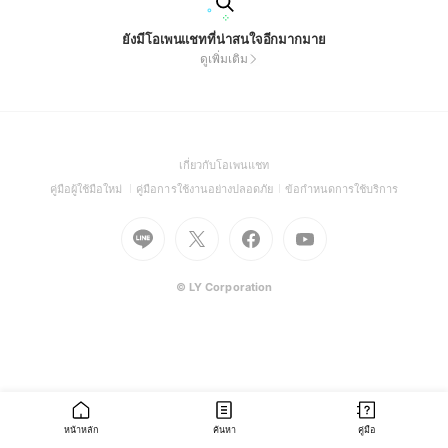
ยังมีโอเพนแชทที่น่าสนใจอีกมากมาย
ดูเพิ่มเติม
(Open
เกี่ยวกับโอเพนแชท
in
(Open
(Open
(Open
คู่มือผู้ใช้มือใหม่
คู่มือการใช้งานอย่างปลอดภัย
ข้อกำหนดการใช้บริการ
a
in
in
in
Go
Go
Go
new
Go
a
a
a
to
to
to
window)
to
new
new
new
Line
X
Facebook
Youtube
window)
window)
window)
(Open
(Open
(Open
(Open
© LY Corporation
in
in
in
in
a
a
a
a
new
new
new
new
window)
window)
window)
window)
หน้าหลัก
ค้นหา
คู่มือ