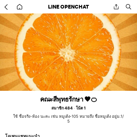
Go
share
se
LINE OPENCHAT
back
to
home
คณะสีพุทธรักษา 🧡🍊
สมาชิก 484
โน้ต 1
ใช้ ชื่อจริง-ห้อง นะคะ เช่น หมูเด้ง-105 หมายถึง ชื่อหมูเด้ง อยู่ม.1/
5
โอเพนแชทแนะนำ