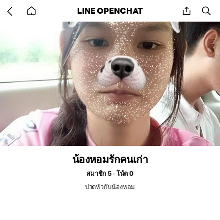
Go
share
se
LINE OPENCHAT
back
to
home
น้องหอมรักคนเก่า
สมาชิก 5
โน้ต 0
ปวดหัวกับน้องหอม