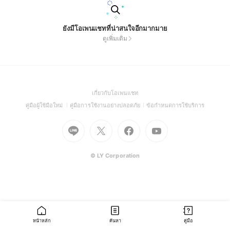
ยังมีโอเพนแชทที่น่าสนใจอีกมากมาย
ดูเพิ่มเติม
(Open
เกี่ยวกับโอเพนแชท
in
(Open
(Open
(Open
คู่มือผู้ใช้มือใหม่
คู่มือการใช้งานอย่างปลอดภัย
ข้อกำหนดการใช้บริการ
a
in
in
in
Go
Go
Go
new
Go
a
a
a
to
to
to
window)
to
new
new
new
Line
X
Facebook
Youtube
window)
window)
window)
(Open
(Open
(Open
(Open
© LY Corporation
in
in
in
in
a
a
a
a
new
new
new
new
window)
window)
window)
window)
หน้าหลัก
ค้นหา
คู่มือ