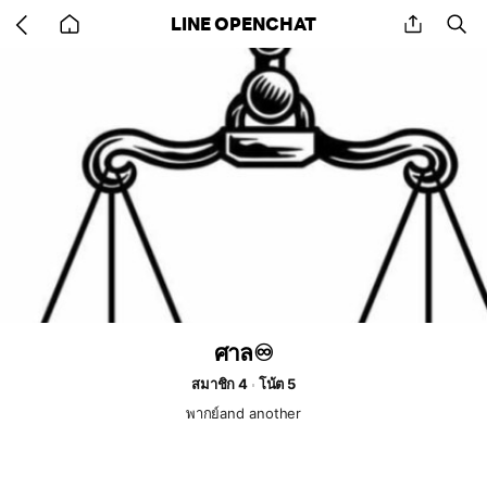
Go
share
se
LINE OPENCHAT
back
to
home
ศาล♾️
สมาชิก 4
โน้ต 5
พากย์and another