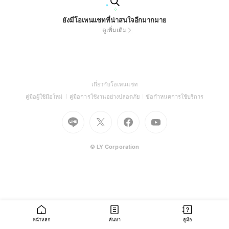
ยังมีโอเพนแชทที่น่าสนใจอีกมากมาย
ดูเพิ่มเติม
(Open
เกี่ยวกับโอเพนแชท
in
(Open
(Open
(Open
คู่มือผู้ใช้มือใหม่
คู่มือการใช้งานอย่างปลอดภัย
ข้อกำหนดการใช้บริการ
a
in
in
in
Go
Go
Go
new
Go
a
a
a
to
to
to
window)
to
new
new
new
Line
X
Facebook
Youtube
window)
window)
window)
(Open
(Open
(Open
(Open
© LY Corporation
in
in
in
in
a
a
a
a
new
new
new
new
window)
window)
window)
window)
หน้าหลัก
ค้นหา
คู่มือ