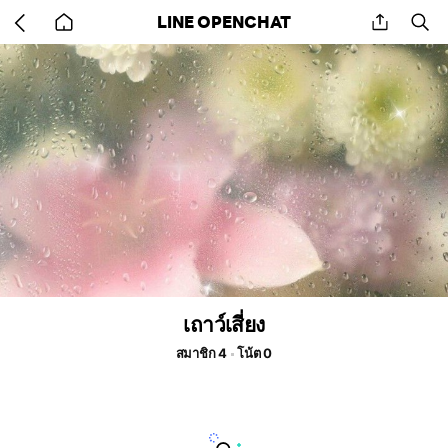
Go
share
se
LINE OPENCHAT
back
to
home
เถาว์เสี่ยง
สมาชิก 4
โน้ต 0