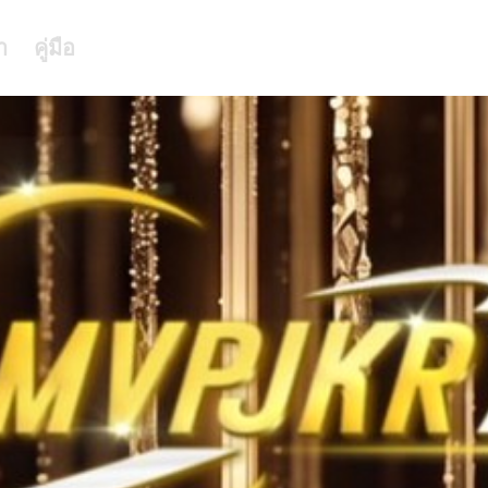
า
คู่มือ