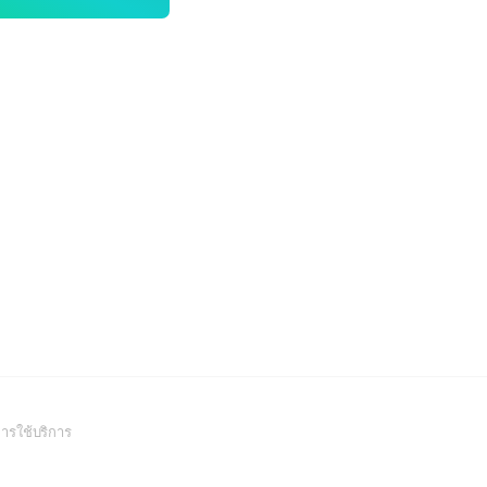
(Open
ารใช้บริการ
in
a