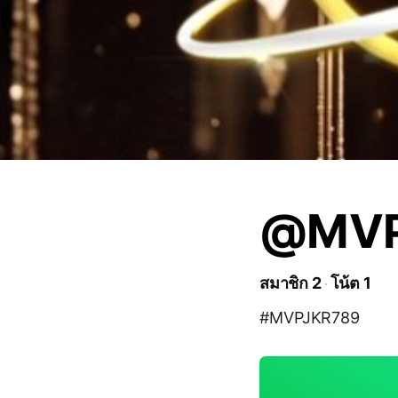
@MVP
สมาชิก 2
โน้ต 1
#MVPJKR789