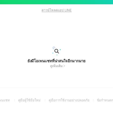
ดาวน์โหลดแอป LINE
ยังมีโอเพนแชทที่น่าสนใจอีกมากมาย
ดูเพิ่มเติม
(Open
(Open
(Open
อเพนแชท
คู่มือผู้ใช้มือใหม่
คู่มือการใช้งานอย่างปลอดภัย
ข้อกำหนดก
in
in
in
a
a
a