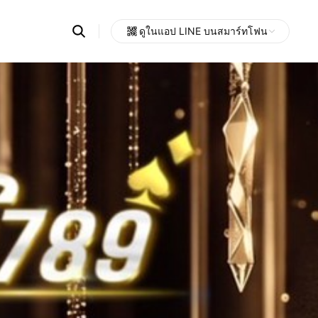
Search
ดูในแอป LINE บนสมาร์ทโฟน
OpenChats
Open
or
search
messages
area