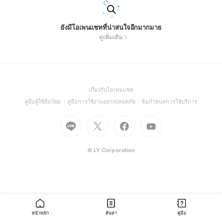
ยังมีโอเพนแชทที่น่าสนใจอีกมากมาย
ดูเพิ่มเติม
(Open
เกี่ยวกับโอเพนแชท
in
(Open
(Open
(Open
คู่มือผู้ใช้มือใหม่
คู่มือการใช้งานอย่างปลอดภัย
ข้อกำหนดการใช้บริการ
a
in
in
in
Go
Go
Go
new
Go
a
a
a
to
to
to
window)
to
new
new
new
Line
X
Facebook
Youtube
window)
window)
window)
(Open
(Open
(Open
(Open
© LY Corporation
in
in
in
in
a
a
a
a
new
new
new
new
window)
window)
window)
window)
หน้าหลัก
ค้นหา
คู่มือ