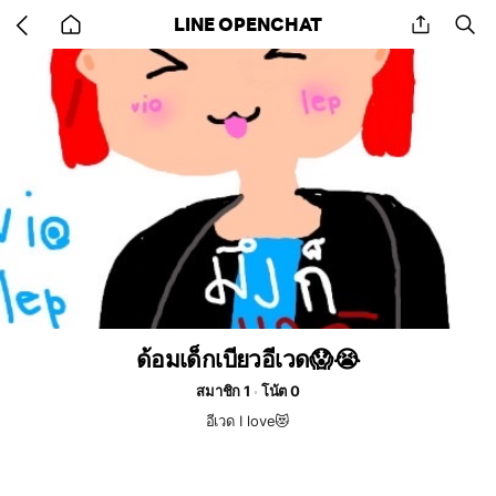
Go
share
se
LINE OPENCHAT
back
to
home
ด้อมเด็กเบียวอีเวด😱😭
สมาชิก 1
โน้ต 0
อีเวด I love😻