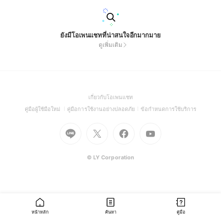
ยังมีโอเพนแชทที่น่าสนใจอีกมากมาย
ดูเพิ่มเติม
(Open
เกี่ยวกับโอเพนแชท
in
(Open
(Open
(Open
คู่มือผู้ใช้มือใหม่
คู่มือการใช้งานอย่างปลอดภัย
ข้อกำหนดการใช้บริการ
a
in
in
in
Go
Go
Go
new
Go
a
a
a
to
to
to
window)
to
new
new
new
Line
X
Facebook
Youtube
window)
window)
window)
(Open
(Open
(Open
(Open
© LY Corporation
in
in
in
in
a
a
a
a
new
new
new
new
window)
window)
window)
window)
หน้าหลัก
ค้นหา
คู่มือ