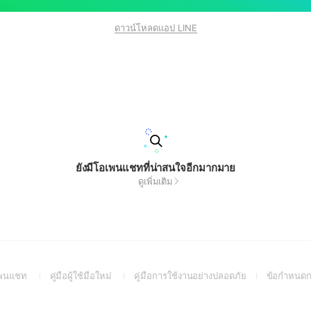
ดาวน์โหลดแอป LINE
ยังมีโอเพนแชทที่น่าสนใจอีกมากมาย
ดูเพิ่มเติม
(Open
(Open
(Open
อเพนแชท
คู่มือผู้ใช้มือใหม่
คู่มือการใช้งานอย่างปลอดภัย
ข้อกำหนดก
in
in
in
a
a
a