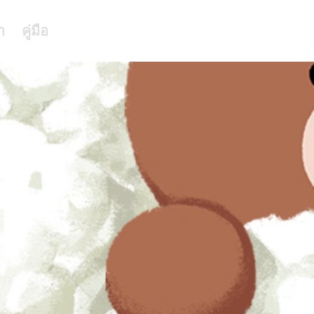
า
คู่มือ