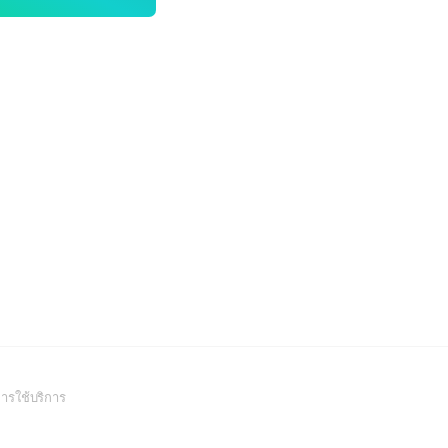
(Open
ารใช้บริการ
in
a