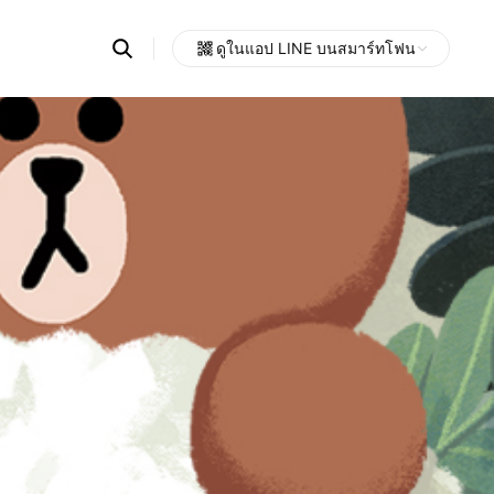
Search
ดูในแอป LINE บนสมาร์ทโฟน
OpenChats
Open
or
search
messages
area