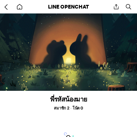
Go
share
se
LINE OPENCHAT
back
to
home
พี่รหัสน้องมาย
สมาชิก 2
โน้ต 0