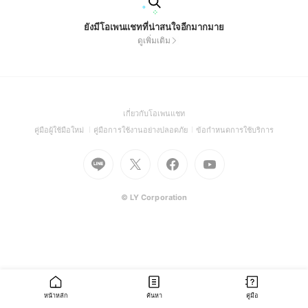
ยังมีโอเพนแชทที่น่าสนใจอีกมากมาย
ดูเพิ่มเติม
(Open
เกี่ยวกับโอเพนแชท
in
(Open
(Open
(Open
คู่มือผู้ใช้มือใหม่
คู่มือการใช้งานอย่างปลอดภัย
ข้อกำหนดการใช้บริการ
a
in
in
in
Go
Go
Go
new
Go
a
a
a
to
to
to
window)
to
new
new
new
Line
X
Facebook
Youtube
window)
window)
window)
(Open
(Open
(Open
(Open
© LY Corporation
in
in
in
in
a
a
a
a
new
new
new
new
window)
window)
window)
window)
หน้าหลัก
ค้นหา
คู่มือ