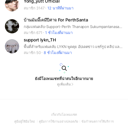
Yong_yutt Official
สมาชิก 3147
12 นาทีที่ผ่านมา
บ้านมัมมี๊เคมีปีศาจ For PerthSanta
กลุ่มแฟนคลับ-Support-Perth Thanapon Sukumpantanasan & Santa-Pongsapak Udompoch #มัมมี๊เคมีปีศาจ #perthsanta #Santapp #PERTHPPE #PerthThanapon #เพิร์ธแซนต้า
สมาชิก 671
1 ชั่วโมงที่ผ่านมา
support lykn_TH
พื้นที่สำหรับแฟนคลับ LYKN พูดคุย อัปเดตข่าว แชร์รูป คลิป และเชียร์เด็ก ๆ ไปด้วย กันงดดราม่า เคารพกันทุกคนนะค้าา #lykn
สมาชิก 50
8 ชั่วโมงที่ผ่านมา
ยังมีโอเพนแชทที่น่าสนใจอีกมากมาย
ดูเพิ่มเติม
(Open
เกี่ยวกับโอเพนแชท
in
(Open
(Open
(Open
คู่มือผู้ใช้มือใหม่
คู่มือการใช้งานอย่างปลอดภัย
ข้อกำหนดการใช้บริการ
a
in
in
in