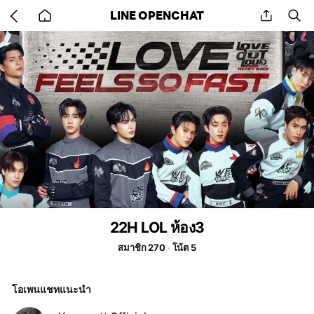
Go
share
se
LINE OPENCHAT
back
to
home
22H LOL ห้อง3
สมาชิก 270
โน้ต 5
โอเพนแชทแนะนำ