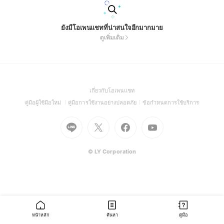
ยังมีโอเพนแชทที่น่าสนใจอีกมากมาย
ดูเพิ่มเติม
(Open
เกี่ยวกับโอเพนแชท
in
(Open
(Open
(Open
คู่มือผู้ใช้มือใหม่
คู่มือการใช้งานอย่างปลอดภัย
ข้อกำหนดการใช้บริการ
a
in
in
in
Go
Go
Go
new
Go
a
a
a
to
to
to
window)
to
new
new
new
Line
X
Facebook
Youtube
window)
window)
window)
(Open
(Open
(Open
(Open
© LY Corporation
in
in
in
in
a
a
a
a
new
new
new
new
window)
window)
window)
window)
หน้าหลัก
ค้นหา
คู่มือ