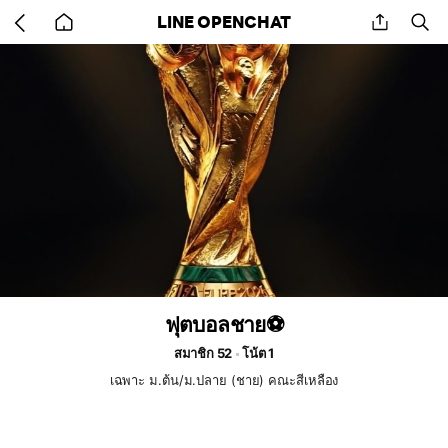
Go
share
se
LINE OPENCHAT
back
to
home
ฟุตบอลชาย⚽️
สมาชิก 52
โน้ต 1
เฉพาะ ม.ต้น/ม.ปลาย (ชาย) คณะสีเหลือง