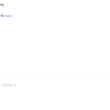
าๆ
งที่ผ่านมา
(Open
ารใช้บริการ
in
a
new
window)