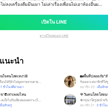
ม่ลงเครื่องดืมมึนเมา ไม่เล่าเรื่องเพื่อนไม่เอาห้องอื่นมา
รบกวนแอดมินตักเตือนก่อนนะคะ 💌ชิวไปสบายๆอยู่ไหนส
เปิดใน LINE
ดาวน์โหลดแอป LINE
ทแนะนำ
วนใจคนโสดเหงา🦋
แนะนำตัวให้เพื่อนได้รุ้จักไม่พูดจาหยาบคายไม่ทะเลาะกันไม่พูด18+ไม่ลงคริปโป๊เข้ามาพูดคุยเล่น ได้ตามสบายรบกวนสมาชิกที่เข้ามาใส่รุปใส่ชื่อให้สุภาพเรียบร้อยห้องนี่บอสสร้างมาเป็นห้องที่9แล้ว อยากให้ทุกคนเข้ามาเล่นกันอย่างสนุกถ้าคัยมิปัญหา กับคัยรบกวนแอดมินบล็อคออกได้นะคะบอสห้องนี้ใจดีจะเล่นจะนอนจะลงรุปภาพสวยๆลงเพลงได้สบาย
รับเฉพาะสมาชิกที่ใส่ร
11 ชั่วโมงที่ผ่านมา
สมาชิก 20
เมื่อสักคร
กเขา❣️เท่าเพลงไหน
เข้ามาลงเพลง-ลงใจไปกับเสียงเพลงเพราะๆได้นะ{ห้องนี้มีนักร้องร้องเพลงใฟ้ฟังน้าาาา}
เมื่อสักครู่
สมาชิก 21
3 ชั่วโม