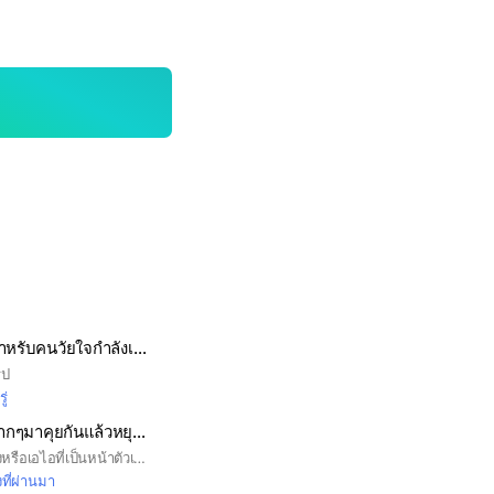
🏡พื้นที่ปลอดภัย"สำหรับคนวัยใจกำลังเหงา #มิตรภาพที่จริงใจ🌿🌪🌬🌠
ูป
ู่
🌹วันคนโสดโสดมากๆมาคุยกันแล้วหยุดที่ใครได้บ้าง🌹
🍓กรุณาใส่รูปหน้าจริงหรือเอไอที่เป็นหน้าตัวเองนะค่ะ🍓
งที่ผ่านมา