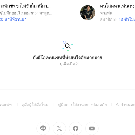
☄️​เหนื่อยอยากพัก🍄​เขาไม่รักก็มานี้มา🍄 (โลกใหม่)​
คนโสดหาแฟนเหง
💌​ห้องนี้สบายๆไม่มีกฎอะไรเยอะ🍄 ✅ มาพูดคุยมาแชร์ความรู้สึกกันได้💯 ☄️​มาทำความรู้จักเพื่อนใหม่กัน☄️ ♀️♂️⚧️♈♉♊♋♌♍♎♏♐♑♒♓⛎​
หาแฟน
20 นาทีที่ผ่านมา
สมาชิก 8
13 ชั่วโม
ยังมีโอเพนแชทที่น่าสนใจอีกมากมาย
ดูเพิ่มเติม
(Open
(Open
(Open
อเพนแชท
คู่มือผู้ใช้มือใหม่
คู่มือการใช้งานอย่างปลอดภัย
ข้อกำหนดก
in
in
in
a
a
a
new
new
new
Go
Go
Go
Go
window)
window)
window)
to
to
to
to