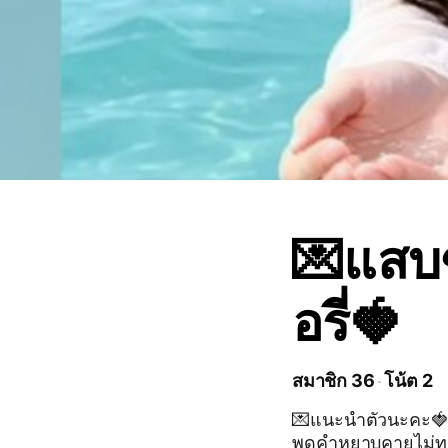
💌แสบ
อรี่🍓
สมาชิก 36
โน้ต 2
💌แนะนำตัวนะคะ🍓 ร
พูดคำหยาบคายไม่ทะเ