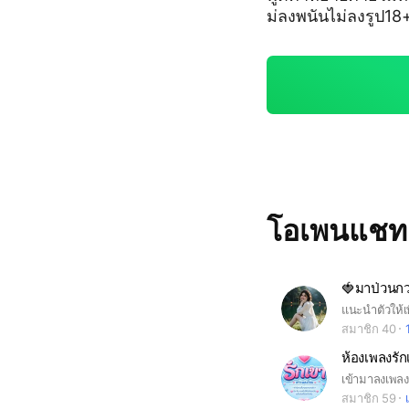
ม่ลงพนันไม่ลงรูป18+ไ
พูดนะคะ ถ้าได้ยิน
บายใจอยู่นะคะ🍓
โอเพนแช
🍓มาป่วนก
สมาชิก 40
ห้องเพลงรั
สมาชิก 59