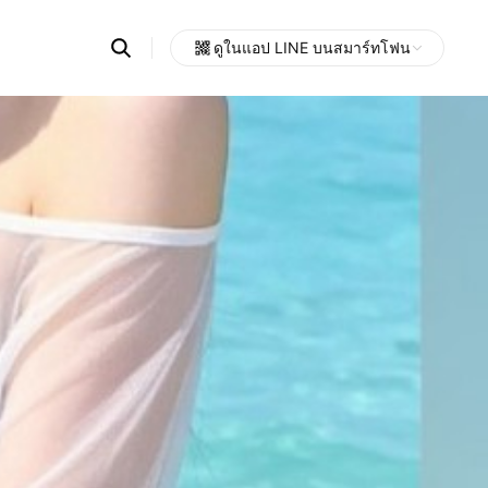
Search
ดูในแอป LINE บนสมาร์ทโฟน
OpenChats
Open
or
search
messages
area