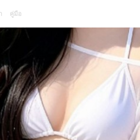
า
คู่มือ