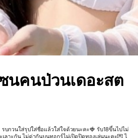
ซนคนป่วนเดอะสต
บกวนใส่รุปใส่ชื่อแล้วใส่ใจด้วยนะคะ🍓 รับ18ขึ้นไปไม่
ลาะกัน ไม่ด่ากันบนทอกร์ไม่เปิดปิดทองเล่นนะคะ💌 ไ