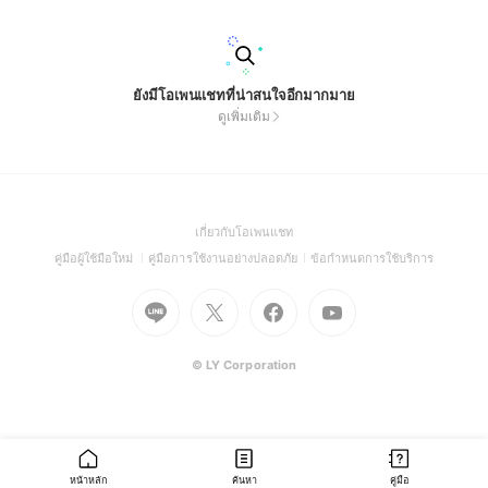
ยังมีโอเพนแชทที่น่าสนใจอีกมากมาย
ดูเพิ่มเติม
(Open
เกี่ยวกับโอเพนแชท
in
(Open
(Open
(Open
คู่มือผู้ใช้มือใหม่
คู่มือการใช้งานอย่างปลอดภัย
ข้อกำหนดการใช้บริการ
a
in
in
in
Go
Go
Go
new
Go
a
a
a
to
to
to
window)
to
new
new
new
Line
X
Facebook
Youtube
window)
window)
window)
(Open
(Open
(Open
(Open
© LY Corporation
in
in
in
in
a
a
a
a
new
new
new
new
window)
window)
window)
window)
หน้าหลัก
ค้นหา
คู่มือ