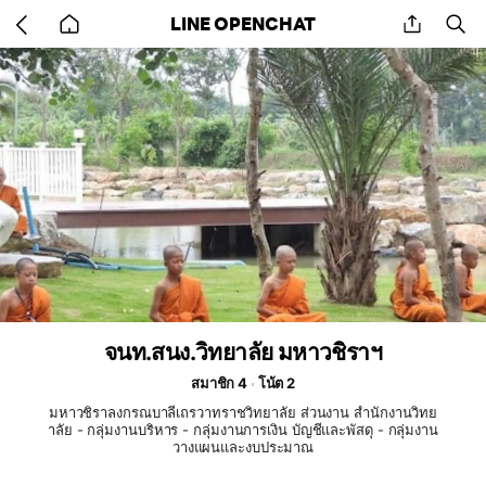
Go
share
se
LINE OPENCHAT
back
to
home
จนท.สนง.วิทยาลัย มหาวชิราฯ
สมาชิก 4
โน้ต 2
มหาวชิราลงกรณบาลีเถรวาทราชวิทยาลัย ส่วนงาน สำนักงานวิทย
าลัย - กลุ่มงานบริหาร - กลุ่มงานการเงิน บัญชีและพัสดุ - กลุ่มงาน
วางแผนและงบประมาณ