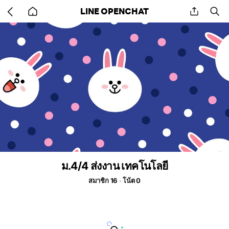
Go
share
se
LINE OPENCHAT
back
to
home
ม.4/4 ส่งงาน เทคโนโลยี
สมาชิก 16
โน้ต 0