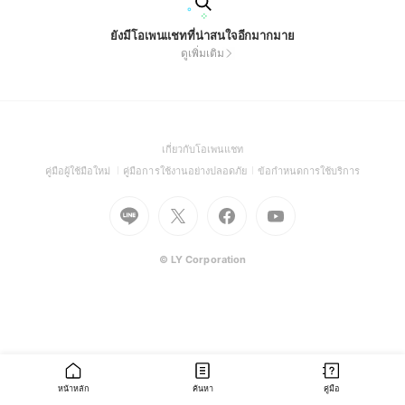
ยังมีโอเพนแชทที่น่าสนใจอีกมากมาย
ดูเพิ่มเติม
(Open
เกี่ยวกับโอเพนแชท
in
(Open
(Open
(Open
คู่มือผู้ใช้มือใหม่
คู่มือการใช้งานอย่างปลอดภัย
ข้อกำหนดการใช้บริการ
a
in
in
in
Go
Go
Go
new
Go
a
a
a
to
to
to
window)
to
new
new
new
Line
X
Facebook
Youtube
window)
window)
window)
(Open
(Open
(Open
(Open
© LY Corporation
in
in
in
in
a
a
a
a
new
new
new
new
window)
window)
window)
window)
หน้าหลัก
ค้นหา
คู่มือ