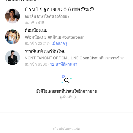
บ้ า น ไ ข่ ลู ก เ ข ย : 🥚🥚👬👫🧑‍🤝‍🧑
อย่าลืมรักษาใจตัวเองด้วยนะ
สมาชิก 418
ด้อมน้องเนย
#ด้อมน้องเนย #หมีเนย #butterbear
สมาชิก 22217
เมื่อสักครู่
ราชทัณฑ์ เวอร์ชันใหม่
NONT TANONT OFFICIAL LINE OpenChat กติการการเข้าร่วม *ระบุ Nickname ด้วยชื่อจริง-นามสกุล เท่านั้น
สมาชิก 6360
12 นาทีที่ผ่านมา
ยังมีโอเพนแชทที่น่าสนใจอีกมากมาย
ดูเพิ่มเติม
(Open
เกี่ยวกับโอเพนแชท