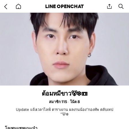
Go
share
se
LINE OPENCHAT
back
to
home
ด้อมหมีขาว🐻‍❄️📼
สมาชิก 115
โน้ต 8
Update แจ้งเวลาไลฟ์ ตารางงาน ผลงานน้อง“กองทัพ ตลับเทป
“🐻‍❄️
โอเพนแชทแนะนำ