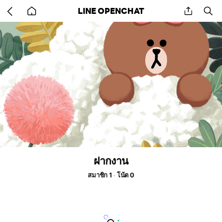
Go
share
se
LINE OPENCHAT
back
to
home
ฝากงาน
สมาชิก 1
โน้ต 0