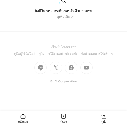
ยังมีโอเพนแชทที่น่าสนใจอีกมากมาย
ดูเพิ่มเติม
(Open
เกี่ยวกับโอเพนแชท
in
(Open
(Open
(Open
คู่มือผู้ใช้มือใหม่
คู่มือการใช้งานอย่างปลอดภัย
ข้อกำหนดการใช้บริการ
a
in
in
in
Go
Go
Go
new
Go
a
a
a
to
to
to
window)
to
new
new
new
Line
X
Facebook
Youtube
window)
window)
window)
(Open
(Open
(Open
(Open
© LY Corporation
in
in
in
in
a
a
a
a
new
new
new
new
window)
window)
window)
window)
หน้าหลัก
ค้นหา
คู่มือ