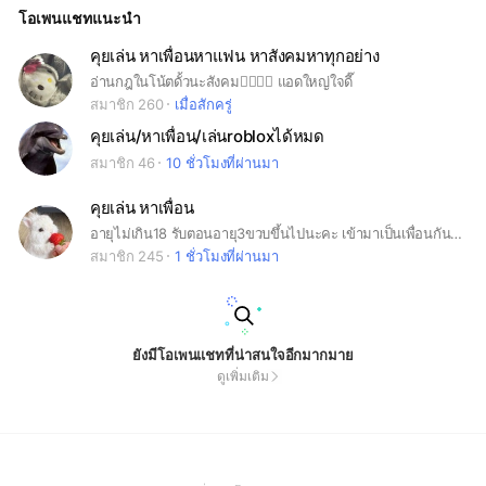
โอเพนแชทแนะนำ
คุยเล่น หาเพื่อนหาแฟน หาสังคมหาทุกอย่าง
อ่านกฎในโน้ตดั้วนะสังคม👉🏻👈🏻 แอดใหญ่ใจดี๊
สมาชิก 260
เมื่อสักครู่
คุยเล่น/หาเพื่อน/เล่นrobloxได้หมด
สมาชิก 46
10 ชั่วโมงที่ผ่านมา
คุยเล่น หาเพื่อน
อายุไม่เกิน18 รับตอนอายุ3ขวบขึ้นไปนะคะ เข้ามาเป็นเพื่อนกันได้ทำตามกฎอ่านกฎ ใครทำผิดกฎจะโดนรายงานนะคะ ทุกคนในกลุ่มเป็นมิตร เจ้าของกลุ่มไม่กัด ฉีดยาแล้วค่ะ อยู่ด้วยกันนานๆนะคะ เข้ามาแล้วกรุณาแนะนำตัวในโน้ตค่ะขอบพระคุณค่ะ
สมาชิก 245
1 ชั่วโมงที่ผ่านมา
ยังมีโอเพนแชทที่น่าสนใจอีกมากมาย
ดูเพิ่มเติม