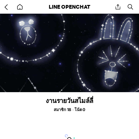
Go
share
se
LINE OPENCHAT
back
to
home
งานรายวันสไมล์ลี่
สมาชิก 18
โน้ต 0