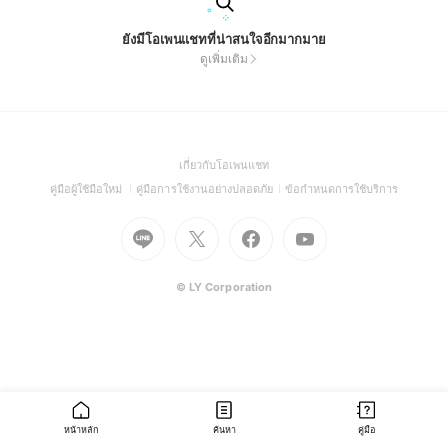
ยังมีโอเพนแชทที่น่าสนใจอีกมากมาย
ดูเพิ่มเติม
(Open
เกี่ยวกับโอเพนแชท
in
(Open
(Open
(Open
คู่มือผู้ใช้มือใหม่
คู่มือการใช้งานอย่างปลอดภัย
ข้อกำหนดการใช้บริการ
a
in
in
in
Go
Go
Go
new
Go
a
a
a
to
to
to
window)
to
new
new
new
Line
X
Facebook
Youtube
window)
window)
window)
(Open
(Open
(Open
(Open
© LY Corporation
in
in
in
in
a
a
a
a
new
new
new
new
window)
window)
window)
window)
หน้าหลัก
ค้นหา
คู่มือ